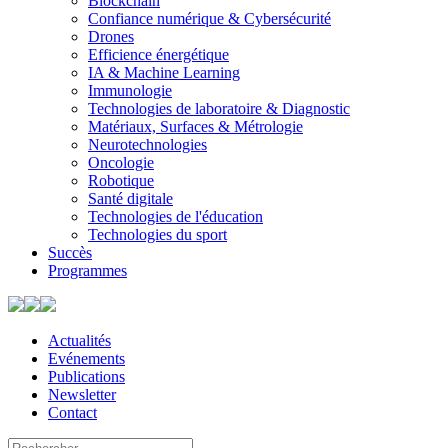
Blockchain
Confiance numérique & Cybersécurité
Drones
Efficience énergétique
IA & Machine Learning
Immunologie
Technologies de laboratoire & Diagnostic
Matériaux, Surfaces & Métrologie
Neurotechnologies
Oncologie
Robotique
Santé digitale
Technologies de l'éducation
Technologies du sport
Succès
Programmes
Actualités
Evénements
Publications
Newsletter
Contact
Search
Use