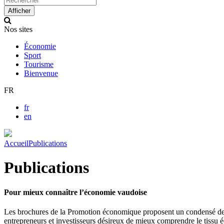
up
Afficher
and
down
Nos sites
arrows
to
Économie
select
Sport
available
Tourisme
result.
Bienvenue
Press
enter
FR
to
go
fr
to
en
selected
search
result.
Accueil
Publications
Touch
devices
Publications
users
can
use
Pour mieux connaître l’économie vaudoise
touch
and
Les brochures de la Promotion économique proposent un condensé de l’é
swipe
entrepreneurs et investisseurs désireux de mieux comprendre le tissu éco
gestures.