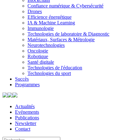
Blockchain
Confiance numérique & Cybersécurité
Drones
Efficience énergétique
IA & Machine Learning
Immunologie
Technologies de laboratoire & Diagnostic
Matériaux, Surfaces & Métrologie
Neurotechnologies
Oncologie
Robotique
Santé digitale
Technologies de l'éducation
Technologies du sport
Succès
Programmes
Actualités
Evénements
Publications
Newsletter
Contact
Search
Use