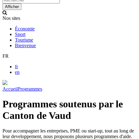
up
Afficher
and
down
Nos sites
arrows
to
Économie
select
Sport
available
Tourisme
result.
Bienvenue
Press
enter
FR
to
go
fr
to
en
selected
search
result.
Accueil
Programmes
Touch
devices
Programmes soutenus par le
users
can
Canton de Vaud
use
touch
and
Pour accompagner les entreprises, PME ou start-up, tout au long de
swipe
leur developpement, nous proposons plusieurs programmes d'aide.
gestures.