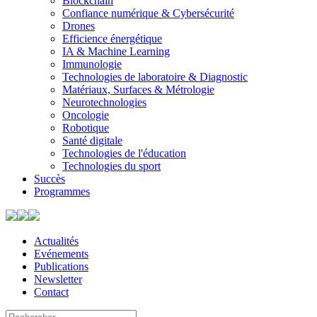
Blockchain
Confiance numérique & Cybersécurité
Drones
Efficience énergétique
IA & Machine Learning
Immunologie
Technologies de laboratoire & Diagnostic
Matériaux, Surfaces & Métrologie
Neurotechnologies
Oncologie
Robotique
Santé digitale
Technologies de l'éducation
Technologies du sport
Succès
Programmes
Actualités
Evénements
Publications
Newsletter
Contact
Search
Use