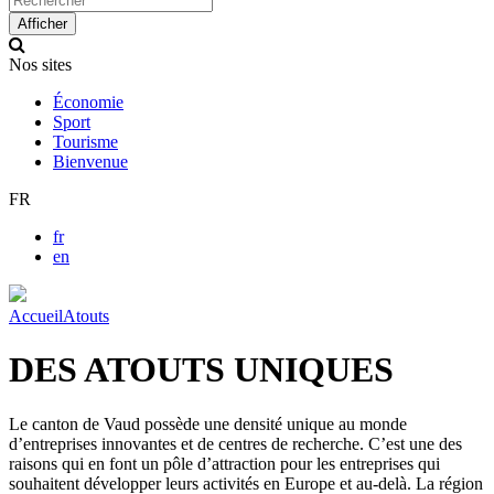
up
Afficher
and
down
Nos sites
arrows
to
Économie
select
Sport
available
Tourisme
result.
Bienvenue
Press
enter
FR
to
go
fr
to
en
selected
search
result.
Accueil
Atouts
Touch
devices
DES ATOUTS UNIQUES
users
can
use
Le canton de Vaud possède une densité unique au monde
touch
d’entreprises innovantes et de centres de recherche. C’est une des
and
raisons qui en font un pôle d’attraction pour les entreprises qui
swipe
souhaitent développer leurs activités en Europe et au-delà. La région
gestures.