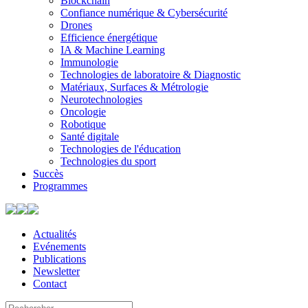
Blockchain
Confiance numérique & Cybersécurité
Drones
Efficience énergétique
IA & Machine Learning
Immunologie
Technologies de laboratoire & Diagnostic
Matériaux, Surfaces & Métrologie
Neurotechnologies
Oncologie
Robotique
Santé digitale
Technologies de l'éducation
Technologies du sport
Succès
Programmes
Actualités
Evénements
Publications
Newsletter
Contact
Search
Use