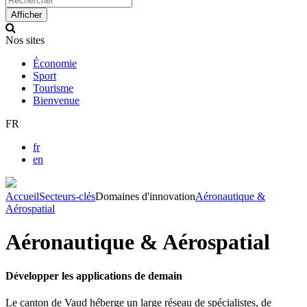
up
Afficher
and
down
Nos sites
arrows
to
Économie
select
Sport
available
Tourisme
result.
Bienvenue
Press
enter
FR
to
go
fr
to
en
selected
search
result.
Accueil
Secteurs-clés
Domaines d'innovation
Aéronautique &
Touch
Aérospatial
devices
users
Aéronautique & Aérospatial
can
use
touch
Développer les applications de demain
and
swipe
Le canton de Vaud héberge un large réseau de spécialistes, de
gestures.