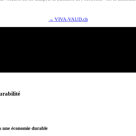
→ VIVA-VAUD.ch
urabilité
s une économie durable