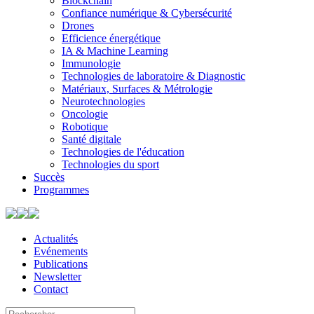
Blockchain
Confiance numérique & Cybersécurité
Drones
Efficience énergétique
IA & Machine Learning
Immunologie
Technologies de laboratoire & Diagnostic
Matériaux, Surfaces & Métrologie
Neurotechnologies
Oncologie
Robotique
Santé digitale
Technologies de l'éducation
Technologies du sport
Succès
Programmes
Actualités
Evénements
Publications
Newsletter
Contact
Search
Use