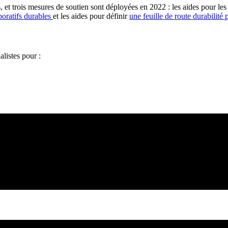
 et trois mesures de soutien sont déployées en 2022 : les aides pour le
boratifs durables
et les aides pour définir
une feuille de route durabilité
alistes pour :