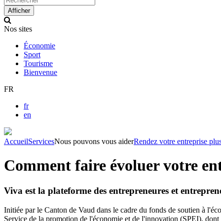
up
Afficher
and
down
Nos sites
arrows
to
Économie
select
Sport
available
Tourisme
result.
Bienvenue
Press
enter
FR
to
go
fr
to
en
selected
search
result.
Accueil
Services
Nous pouvons vous aider
Rendez votre entreprise plu
Touch
devices
Comment faire évoluer votre entr
users
can
use
Viva est la plateforme des entrepreneures et entrepren
touch
and
Initiée par le Canton de Vaud dans le cadre du fonds de soutien à l'éc
swipe
Service de la promotion de l'économie et de l'innovation (SPEI), dont la
gestures.