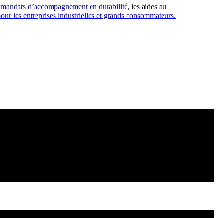
s
mandats d’accompagnement en durabilité
, les aides au
 pour les entreprises industrielles et grands consommateurs.