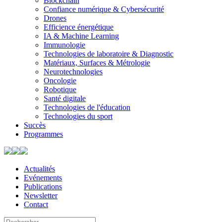
Blockchain
Confiance numérique & Cybersécurité
Drones
Efficience énergétique
IA & Machine Learning
Immunologie
Technologies de laboratoire & Diagnostic
Matériaux, Surfaces & Métrologie
Neurotechnologies
Oncologie
Robotique
Santé digitale
Technologies de l'éducation
Technologies du sport
Succès
Programmes
Actualités
Evénements
Publications
Newsletter
Contact
Search
Use