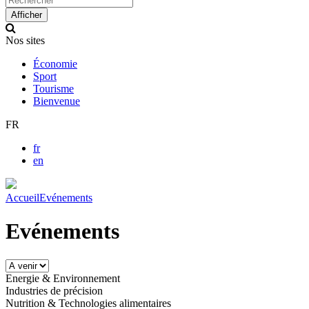
up
Afficher
and
down
Nos sites
arrows
to
Économie
select
Sport
available
Tourisme
result.
Bienvenue
Press
enter
FR
to
go
fr
to
en
selected
search
result.
Accueil
Evénements
Touch
devices
Evénements
users
can
use
touch
Energie & Environnement
and
Industries de précision
swipe
Nutrition & Technologies alimentaires
gestures.