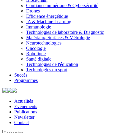
Blockchain
Confiance numérique & Cybersécurité
Drones
Efficience énergétique
IA & Machine Learning
Immunologie
Technologies de laboratoire & Diagnostic
Matériaux, Surfaces & Métrologie
Neurotechnologies
Oncologie
Robotique
Santé digitale
Technologies de l'éducation
Technologies du sport
Succès
Programmes
Actualités
Evénements
Publications
Newsletter
Contact
Search
Use