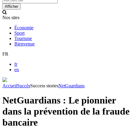
up
Afficher
and
down
Nos sites
arrows
to
Économie
select
Sport
available
Tourisme
result.
Bienvenue
Press
enter
FR
to
go
fr
to
en
selected
search
result.
Accueil
Succès
Success stories
NetGuardians
Touch
devices
NetGuardians : Le pionnier
users
can
dans la prévention de la fraude
use
touch
bancaire
and
swipe
gestures.