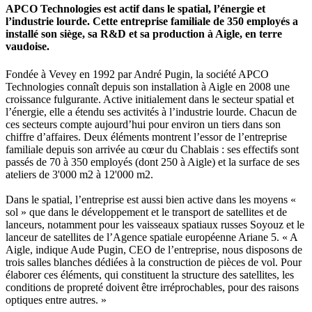
APCO Technologies est actif dans le spatial, l’énergie et
l’industrie lourde. Cette entreprise familiale de 350 employés a
installé son siège, sa R&D et sa production à Aigle, en terre
vaudoise.
Fondée à Vevey en 1992 par André Pugin, la société APCO
Technologies connaît depuis son installation à Aigle en 2008 une
croissance fulgurante. Active initialement dans le secteur spatial et
l’énergie, elle a étendu ses activités à l’industrie lourde. Chacun de
ces secteurs compte aujourd’hui pour environ un tiers dans son
chiffre d’affaires. Deux éléments montrent l’essor de l’entreprise
familiale depuis son arrivée au cœur du Chablais : ses effectifs sont
passés de 70 à 350 employés (dont 250 à Aigle) et la surface de ses
ateliers de 3'000 m2 à 12'000 m2.
Dans le spatial, l’entreprise est aussi bien active dans les moyens «
sol » que dans le développement et le transport de satellites et de
lanceurs, notamment pour les vaisseaux spatiaux russes Soyouz et le
lanceur de satellites de l’Agence spatiale européenne Ariane 5. « A
Aigle, indique Aude Pugin, CEO de l’entreprise, nous disposons de
trois salles blanches dédiées à la construction de pièces de vol. Pour
élaborer ces éléments, qui constituent la structure des satellites, les
conditions de propreté doivent être irréprochables, pour des raisons
optiques entre autres. »