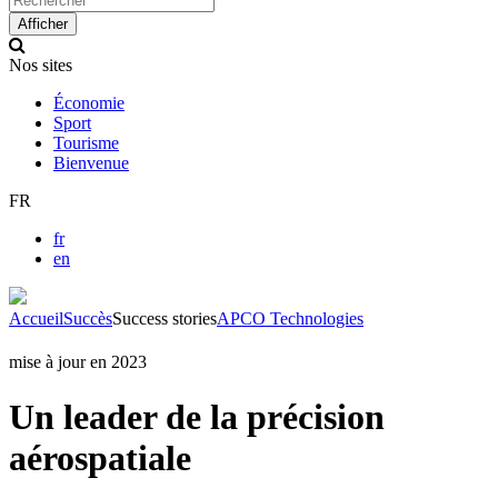
up
Afficher
and
down
Nos sites
arrows
to
Économie
select
Sport
available
Tourisme
result.
Bienvenue
Press
enter
FR
to
go
fr
to
en
selected
search
result.
Accueil
Succès
Success stories
APCO Technologies
Touch
devices
mise à jour en 2023
users
can
Un leader de la précision
use
touch
aérospatiale
and
swipe
gestures.