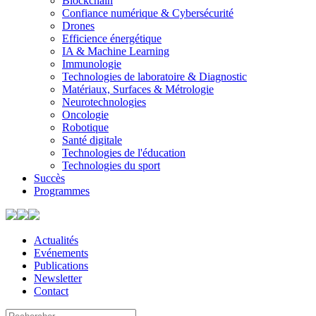
Blockchain
Confiance numérique & Cybersécurité
Drones
Efficience énergétique
IA & Machine Learning
Immunologie
Technologies de laboratoire & Diagnostic
Matériaux, Surfaces & Métrologie
Neurotechnologies
Oncologie
Robotique
Santé digitale
Technologies de l'éducation
Technologies du sport
Succès
Programmes
Actualités
Evénements
Publications
Newsletter
Contact
Search
Use